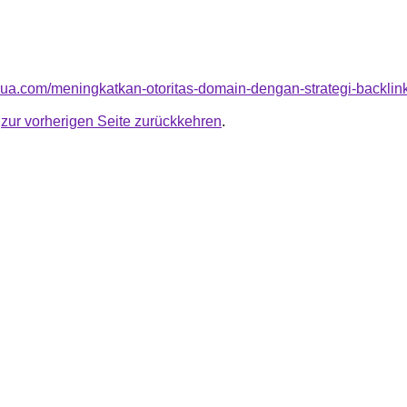
arua.com/meningkatkan-otoritas-domain-dengan-strategi-backlink
u
zur vorherigen Seite zurückkehren
.