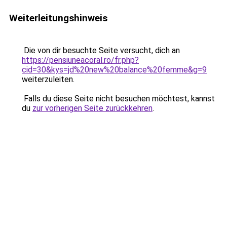
Weiterleitungshinweis
Die von dir besuchte Seite versucht, dich an
https://pensiuneacoral.ro/fr.php?
cid=30&kys=jd%20new%20balance%20femme&g=9
weiterzuleiten.
Falls du diese Seite nicht besuchen möchtest, kannst
du
zur vorherigen Seite zurückkehren
.