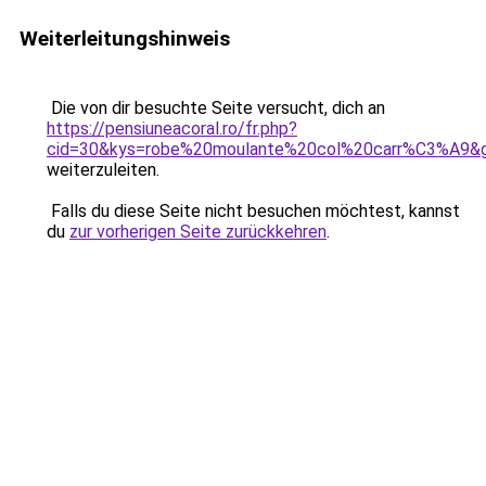
Weiterleitungshinweis
Die von dir besuchte Seite versucht, dich an
https://pensiuneacoral.ro/fr.php?
cid=30&kys=robe%20moulante%20col%20carr%C3%A9&
weiterzuleiten.
Falls du diese Seite nicht besuchen möchtest, kannst
du
zur vorherigen Seite zurückkehren
.