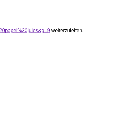
e%20papel%20jules&g=9
weiterzuleiten.