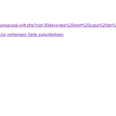
nsiuneacoral.ro/fr.php?cid=30&kys=tee%20shirt%20casa%20d
u
zur vorherigen Seite zurückkehren
.