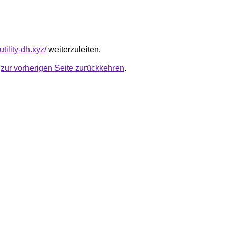
tility-dh.xyz/
weiterzuleiten.
u
zur vorherigen Seite zurückkehren
.